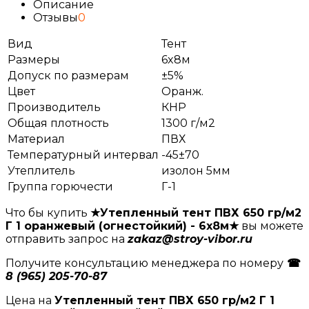
Описание
Отзывы
0
Вид
Тент
Размеры
6x8м
Допуск по размерам
±5%
Цвет
Оранж.
Производитель
КНР
Общая плотность
1300 г/м2
Материал
ПВХ
Температурный интервал
-45±70
Утеплитель
изолон 5мм
Группа горючести
Г-1
Что бы купить
★Утепленный тент ПВХ 650 гр/м2
Г 1 оранжевый (огнестойкий) - 6x8м★
вы можете
отправить запрос на
zakaz@stroy-vibor.ru
Получите консультацию менеджера по номеру
☎
8 (965) 205-70-87
Цена на
Утепленный тент ПВХ 650 гр/м2 Г 1