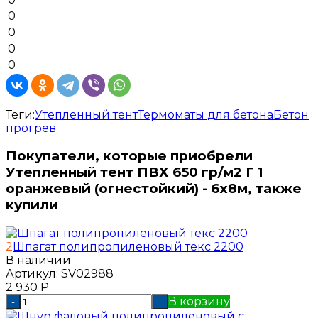
0
0
0
0
Теги:
Утепленный тент
Термоматы для бетона
Бетон
прогрев
Покупатели, которые приобрели
Утепленный тент ПВХ 650 гр/м2 Г 1
оранжевый (огнестойкий) - 6x8м, также
купили
2
Шпагат полипропиленовый текс 2200
В наличии
Артикул:
SV02988
2 930
Р
В корзину
-
+