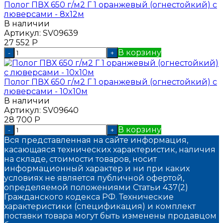
Полог ПВХ 650 г/м2 Г 1 оранжевый (огнестойкий) с
люверсами - 8x12м
В наличии
Артикул:
SV09639
27 552
Р
В корзину
-
+
Полог ПВХ 650 г/м2 Г 1 оранжевый (огнестойкий) с
люверсами - 10x10м
В наличии
Артикул:
SV09640
28 700
Р
В корзину
-
+
Вся представленная на сайте информация,
касающаяся технических характеристик, наличия
на складе, стоимости товаров, носит
информационный характер и ни при каких
условиях не является публичной офертой,
определяемой положениями Статьи 437(2)
Гражданского кодекса РФ. Технические
характеристики (спецификация) и комплект
поставки товара могут быть изменены продавцом