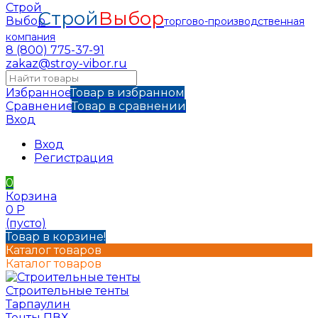
Строй
Выбор
торгово-производственная
компания
8 (800) 775-37-91
zakaz@stroy-vibor.ru
Избранное
Товар в избранном
Сравнение
Товар в сравнении
Вход
Вход
Регистрация
0
Корзина
0
Р
(пусто)
Товар в корзине!
Каталог товаров
Каталог товаров
Строительные тенты
Тарпаулин
Тенты ПВХ