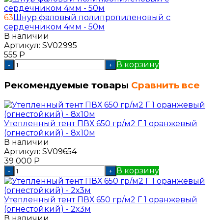
63
Шнур фаловый полипропиленовый с
сердечником 4мм - 50м
В наличии
Артикул:
SV02995
555
Р
В корзину
-
+
Рекомендуемые товары
Сравнить все
Утепленный тент ПВХ 650 гр/м2 Г 1 оранжевый
(огнестойкий) - 8x10м
В наличии
Артикул:
SV09654
39 000
Р
В корзину
-
+
Утепленный тент ПВХ 650 гр/м2 Г 1 оранжевый
(огнестойкий) - 2х3м
В наличии